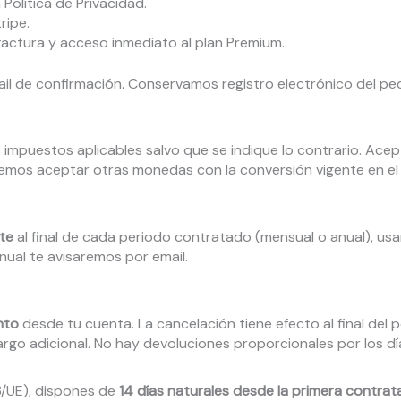
Política de Privacidad.
ripe.
 factura y acceso inmediato al plan Premium.
il de confirmación. Conservamos registro electrónico del ped
s impuestos aplicables salvo que se indique lo contrario. Ac
odemos aceptar otras monedas con la conversión vigente en e
te
al final de cada periodo contratado (mensual o anual), us
ual te avisaremos por email.
nto
desde tu cuenta. La cancelación tiene efecto al final del
argo adicional. No hay devoluciones proporcionales por los dí
3/UE), dispones de
14 días naturales desde la primera contrat