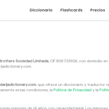
Diccionario
Flashcards
Precios
 Brothers Sociedad Limitada
, CIF B56733926, con domicilio en
ijadictionary.com.
darijadictionary.com
, que ofrece un diccionario y traductor on
samente estas condiciones, la
Política de Privacidad
y la
Polít
rsonas mayores de 14 años con capacidad legal. Los menores 