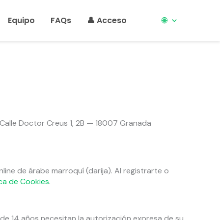
Equipo
FAQs
👤 Acceso
🌐
 Calle Doctor Creus 1, 2B — 18007 Granada
line de árabe marroquí (darija). Al registrarte o
ica de Cookies
.
de 14 años necesitan la autorización expresa de su