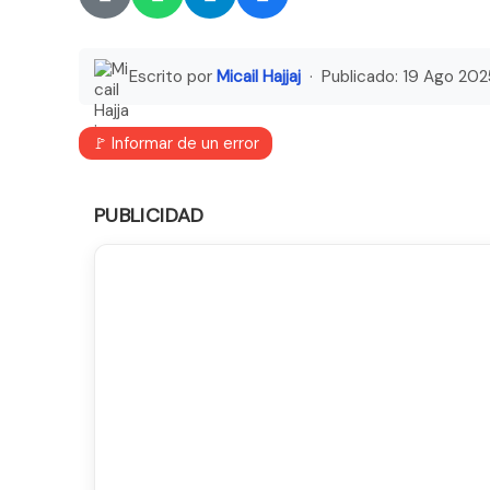
Escrito por
Micail Hajjaj
· Publicado:
19 Ago 202
🚩 Informar de un error
PUBLICIDAD