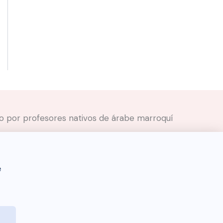
ado por profesores nativos de árabe marroquí
e
Darija Dictionary 🇲🇦 © 2026