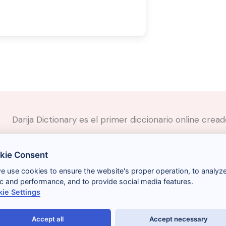
Darija Dictionary es el primer diccionario online cre
✉️
Contacto
kie Consent
📲
Redes Sociales
🤝🏼
Proponer palabras
we use cookies to ensure the website's proper operation, to analyz
fic and performance, and to provide social media features.
ie Settings
Accept all
Accept necessary
Términos y condiciones
Gestionar cookies