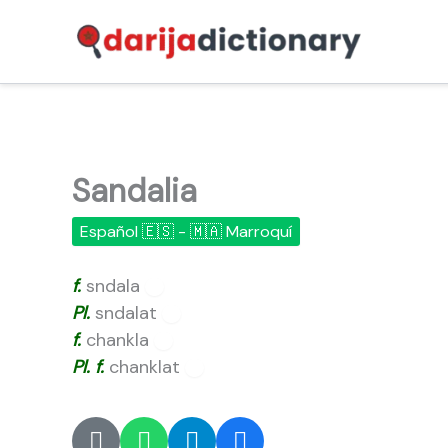
Ir
al
contenido
Sandalia
Español 🇪🇸 - 🇲🇦 Marroquí
f.
sndala
🔊
Pl.
sndalat
🔊
f.
chankla
🔊
Pl.
f.
chanklat
🔊