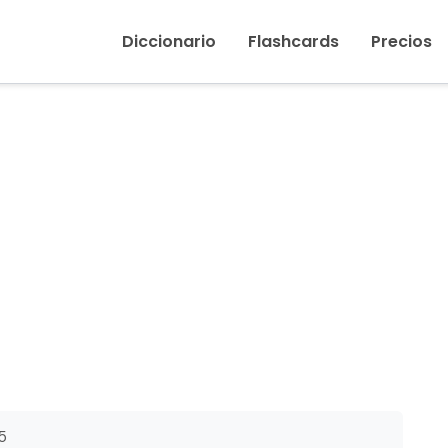
Inicio
›
Asustar
Diccionario
Flashcards
Precios
5