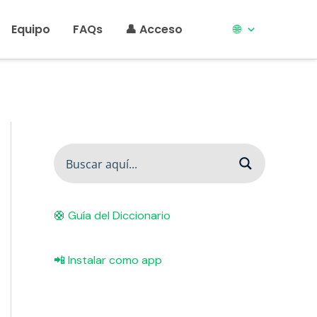
Equipo
FAQs
👤 Acceso
🌐
🛟 Guía del Diccionario
📲 Instalar como app