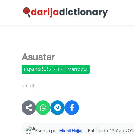
Ir
al
contenido
Asustar
Español 🇪🇸 - 🇲🇦 Marroquí
khla3
🔊
Escrito por
Micail Hajjaj
· Publicado:
19 Ago 202