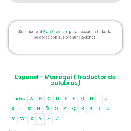
¡Suscríbete al
Plan Premium
para acceder a todas las
palabras con sus pronunciaciones! ​
Español - Marroquí (Traductor de
palabras)
Todos
A
B
C
D
E
F
G
H
I
J
K
L
M
N
Ñ
O
P
Q
R
S
T
U
V
W
X
Y
Z
#