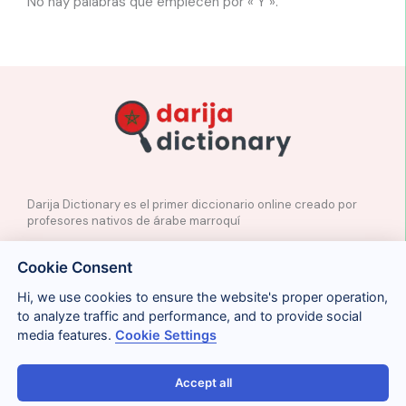
No hay palabras que empiecen por « Y ».
Darija Dictionary es el primer diccionario online creado por
profesores nativos de árabe marroquí
✉️
Contacto
Cookie Consent
📲
Redes Sociales
🤝🏼
Proponer palabras
Hi, we use cookies to ensure the website's proper operation,
to analyze traffic and performance, and to provide social
media features.
Cookie Settings
Legal
Cookies
Privacidad
Condiciones
Accept all
Términos y condiciones
Gestionar cookies