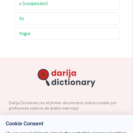
y (conjunción)
Yo
Yogur
Darija Dictionary es el primer diccionario online creado por
profesores nativos de árabe marroquí
✉️
Contacto
Cookie Consent
📲
Redes Sociales
🤝🏼
Proponer palabras