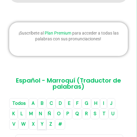
¡Suscríbete al
Plan Premium
para acceder a todas las
palabras con sus pronunciaciones! ​
Español - Marroquí (Traductor de
palabras)
Todos
A
B
C
D
E
F
G
H
I
J
K
L
M
N
Ñ
O
P
Q
R
S
T
U
V
W
X
Y
Z
#