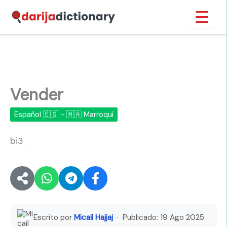
Ir
Inicio
›
Vender
al
contenido
Vender
Español 🇪🇸 - 🇲🇦 Marroquí
bi3
🔊
Escrito por
Micail Hajjaj
· Publicado:
19 Ago 2025