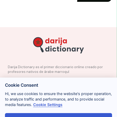
Darija Dictionary es el primer diccionario online creado por
profesores nativos de árabe marroquí
✉️
Contacto
Cookie Consent
📲
Redes Sociales
🤝🏼
Proponer palabras
Hi, we use cookies to ensure the website's proper operation,
to analyze traffic and performance, and to provide social
media features.
Cookie Settings
Legal
Cookies
Privacidad
Condiciones