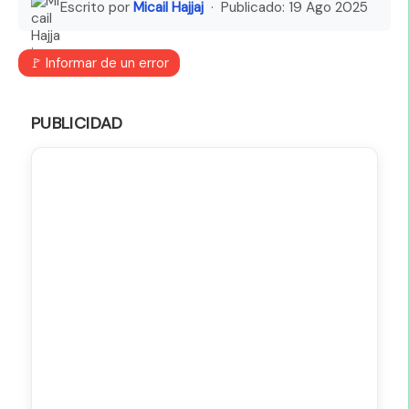
Escrito por
Micail Hajjaj
· Publicado:
19 Ago 2025
🚩 Informar de un error
PUBLICIDAD