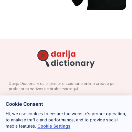
Darija Dictionary es el primer diccionario online creado por
profesores nativos de árabe marroquí
✉️
Contacto
Cookie Consent
📲
Redes Sociales
🤝🏼
Proponer palabras
Hi, we use cookies to ensure the website's proper operation,
to analyze traffic and performance, and to provide social
media features.
Cookie Settings