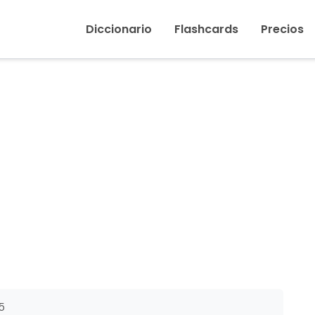
Inicio
›
Usar
Diccionario
Flashcards
Precios
5