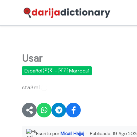
Ir
al
contenido
Usar
Español 🇪🇸 - 🇲🇦 Marroquí
sta3ml
🔊
Escrito por
Micail Hajjaj
· Publicado:
19 Ago 202