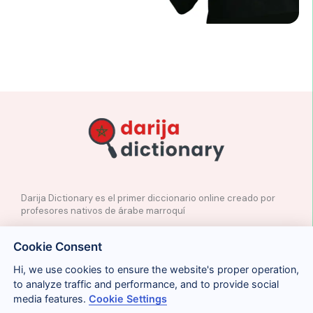
Darija Dictionary es el primer diccionario online creado por
profesores nativos de árabe marroquí
✉️
Contacto
Cookie Consent
📲
Redes Sociales
🤝🏼
Proponer palabras
Hi, we use cookies to ensure the website's proper operation,
to analyze traffic and performance, and to provide social
media features.
Cookie Settings