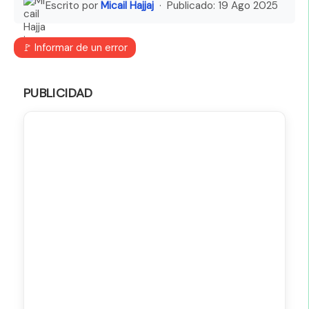
Escrito por
Micail Hajjaj
· Publicado:
19 Ago 2025
🚩 Informar de un error
PUBLICIDAD