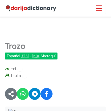
Ir
Inicio
›
Trozo
al
contenido
Trozo
Español 🇪🇸 - 🇲🇦 Marroquí
m.
trf
🔊
Pl.
trofa
🔊