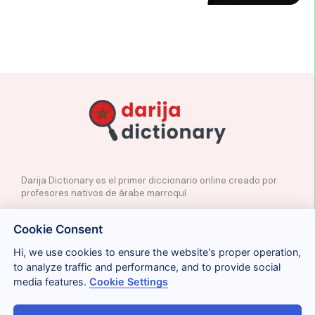
Darija Dictionary es el primer diccionario online creado por
profesores nativos de árabe marroquí
✉️
Contacto
Cookie Consent
📲
Redes Sociales
🤝🏼
Proponer palabras
Hi, we use cookies to ensure the website's proper operation,
to analyze traffic and performance, and to provide social
media features.
Cookie Settings
Legal
Cookies
Privacidad
Condiciones