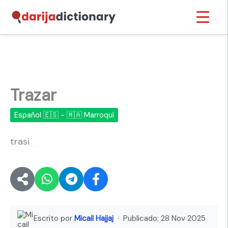
Ir
Inicio
›
Trazar
al
contenido
Trazar
Español 🇪🇸 - 🇲🇦 Marroquí
trasi
🔊
Escrito por
Micail Hajjaj
· Publicado:
28 Nov 2025