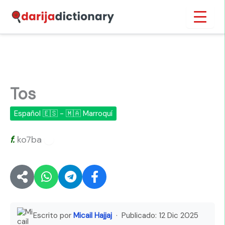
Ir
Inicio
›
Tos
al
contenido
Tos
Español 🇪🇸 - 🇲🇦 Marroquí
f.
ko7ba
🔊
Escrito por
Micail Hajjaj
· Publicado:
12 Dic 2025