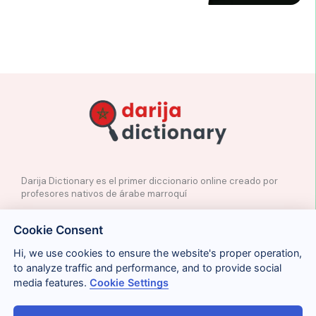
Darija Dictionary es el primer diccionario online creado por
profesores nativos de árabe marroquí
✉️
Contacto
Cookie Consent
📲
Redes Sociales
🤝🏼
Proponer palabras
Hi, we use cookies to ensure the website's proper operation,
to analyze traffic and performance, and to provide social
media features.
Cookie Settings
Legal
Cookies
Privacidad
Condiciones