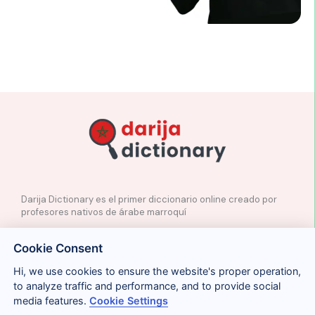
Darija Dictionary es el primer diccionario online creado por
profesores nativos de árabe marroquí
✉️
Contacto
Cookie Consent
📲
Redes Sociales
🤝🏼
Proponer palabras
Hi, we use cookies to ensure the website's proper operation,
to analyze traffic and performance, and to provide social
media features.
Cookie Settings