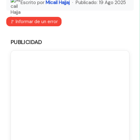
Escrito por
Micail Hajjaj
· Publicado:
19 Ago 2025
🚩 Informar de un error
PUBLICIDAD