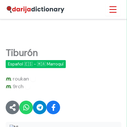
Ir
Inicio
›
Tiburón
al
contenido
Tiburón
Español 🇪🇸 - 🇲🇦 Marroquí
m.
roukan
🔊
m.
9rch
🔊