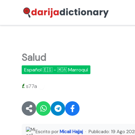
Ir
al
contenido
Salud
Español 🇪🇸 - 🇲🇦 Marroquí
f.
s77a
🔊
Escrito por
Micail Hajjaj
· Publicado:
19 Ago 202