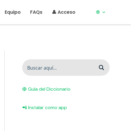
Equipo
FAQs
👤 Acceso
🌐
🛟 Guía del Diccionario
📲 Instalar como app