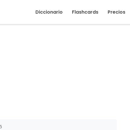
Inicio
›
Salud
Diccionario
Flashcards
Precios
5