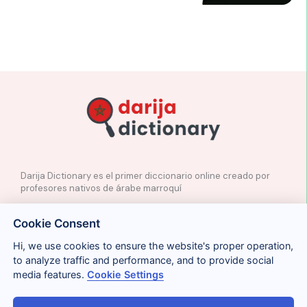
Darija Dictionary es el primer diccionario online creado por
profesores nativos de árabe marroquí
✉️
Contacto
Cookie Consent
📲
Redes Sociales
🤝🏼
Proponer palabras
Hi, we use cookies to ensure the website's proper operation,
to analyze traffic and performance, and to provide social
media features.
Cookie Settings
Legal
Cookies
Privacidad
Condiciones