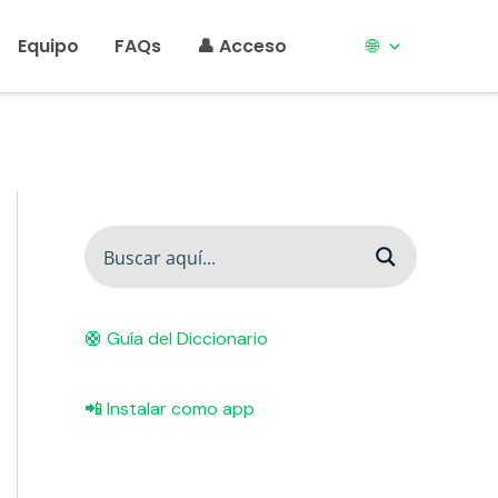
Equipo
FAQs
👤 Acceso
🌐
🛟 Guía del Diccionario
📲 Instalar como app