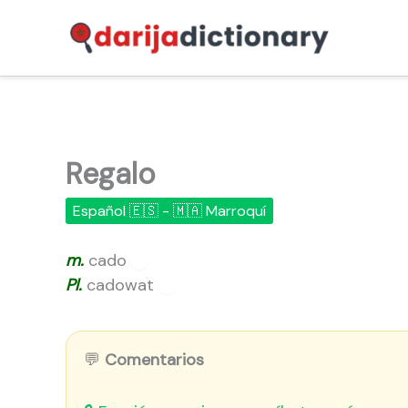
Ir
al
contenido
Regalo
Español 🇪🇸 - 🇲🇦 Marroquí
m.
cado
🔊
Pl.
cadowat
🔊
💬
Comentarios