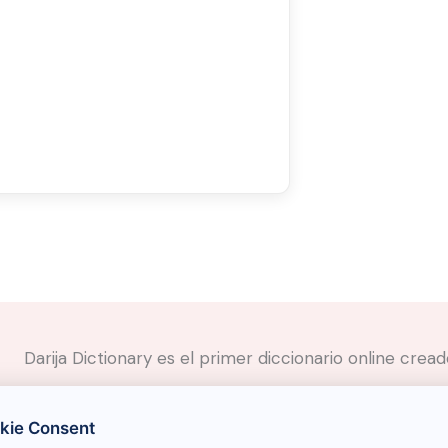
Darija Dictionary es el primer diccionario online cre
✉️
Contacto
kie Consent
📲
Redes Sociales