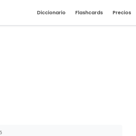
Inicio
›
Real (realeza)
Diccionario
Flashcards
Precios
5