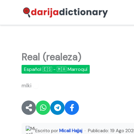
Ir
al
contenido
Real (realeza)
Español 🇪🇸 - 🇲🇦 Marroquí
mlki
🔊
Escrito por
Micail Hajjaj
· Publicado:
19 Ago 202