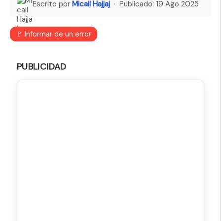
Escrito por
Micail Hajjaj
· Publicado:
19 Ago 2025
🚩 Informar de un error
PUBLICIDAD