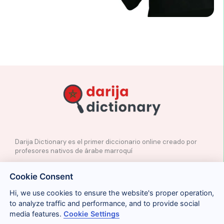
Darija Dictionary es el primer diccionario online creado por
profesores nativos de árabe marroquí
✉️
Contacto
Cookie Consent
📲
Redes Sociales
🤝🏼
Proponer palabras
Hi, we use cookies to ensure the website's proper operation,
to analyze traffic and performance, and to provide social
media features.
Cookie Settings