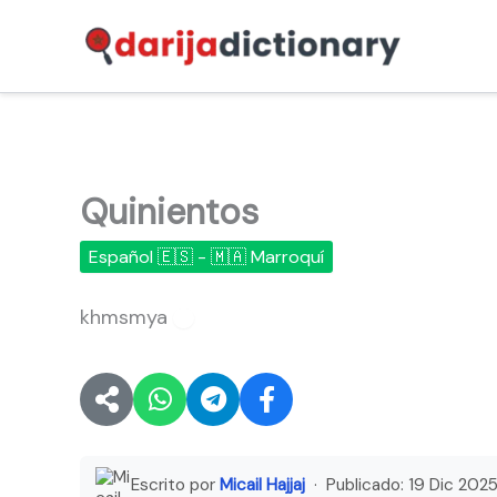
Ir
al
contenido
Quinientos
Español 🇪🇸 - 🇲🇦 Marroquí
khmsmya
🔊
Escrito por
Micail Hajjaj
· Publicado:
19 Dic 202