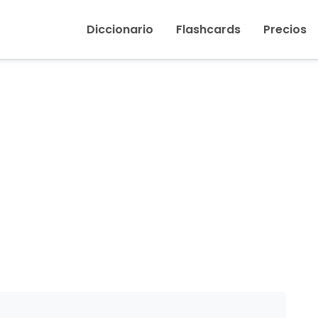
Inicio
›
Quinientos
Diccionario
Flashcards
Precios
5