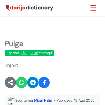
Ir
Inicio
›
Pulga
al
contenido
Pulga
Español 🇪🇸 - 🇲🇦 Marroquí
brghut
🔊
Escrito por
Micail Hajjaj
· Publicado:
19 Ago 2025