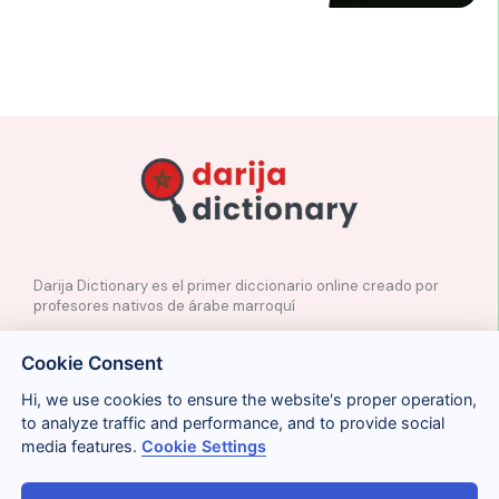
Darija Dictionary es el primer diccionario online creado por
profesores nativos de árabe marroquí
✉️
Contacto
Cookie Consent
📲
Redes Sociales
🤝🏼
Proponer palabras
Hi, we use cookies to ensure the website's proper operation,
to analyze traffic and performance, and to provide social
media features.
Cookie Settings
Legal
Cookies
Privacidad
Condiciones