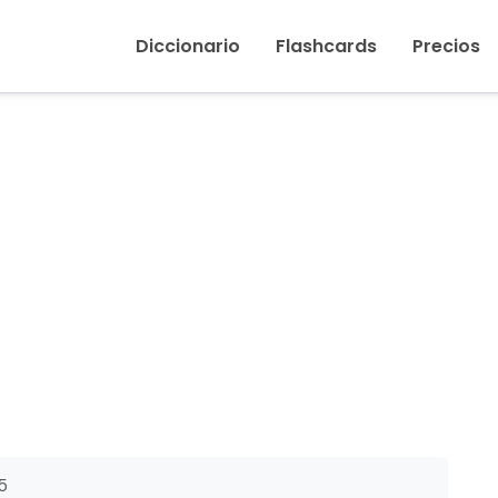
Inicio
›
Pronunciar
Diccionario
Flashcards
Precios
5