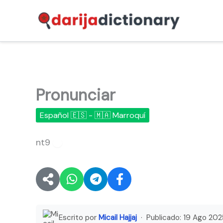
Ir
al
contenido
Pronunciar
Español 🇪🇸 - 🇲🇦 Marroquí
nt9
🔊
Escrito por
Micail Hajjaj
· Publicado:
19 Ago 202