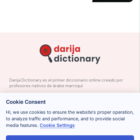
Darija Dictionary es el primer diccionario online creado por
profesores nativos de árabe marroquí
✉️
Contacto
Cookie Consent
📲
Redes Sociales
🤝🏼
Proponer palabras
Hi, we use cookies to ensure the website's proper operation,
to analyze traffic and performance, and to provide social
media features.
Cookie Settings
Legal
Cookies
Privacidad
Condiciones