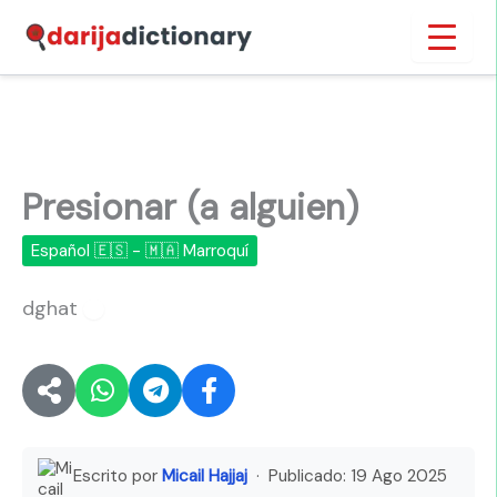
Ir
Inicio
›
Presionar (a alguien)
al
contenido
Presionar (a alguien)
Español 🇪🇸 - 🇲🇦 Marroquí
dghat
🔊
Escrito por
Micail Hajjaj
· Publicado:
19 Ago 2025