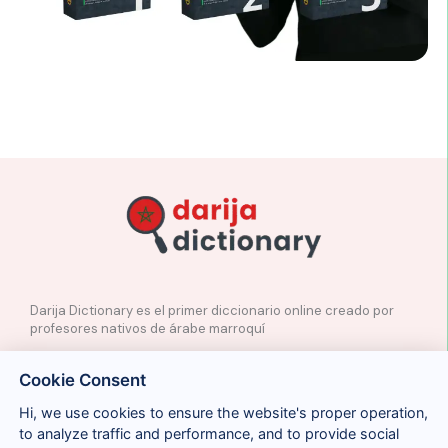
Darija Dictionary es el primer diccionario online creado por
profesores nativos de árabe marroquí
✉️
Contacto
Cookie Consent
📲
Redes Sociales
🤝🏼
Proponer palabras
Hi, we use cookies to ensure the website's proper operation,
to analyze traffic and performance, and to provide social