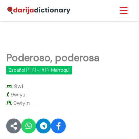
Ir
Inicio
›
Poderoso, poderosa
al
contenido
Poderoso, poderosa
Español 🇪🇸 - 🇲🇦 Marroquí
m.
9wi
🔊
f.
9wiya
🔊
Pl.
9wiyin
🔊