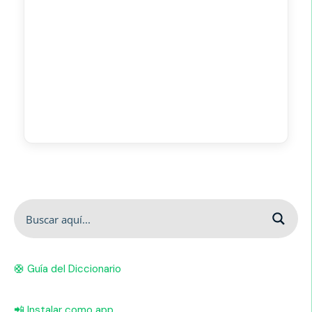
🛟 Guía del Diccionario
📲 Instalar como app