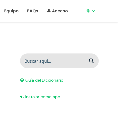
Equipo
FAQs
👤 Acceso
🌐
🛟 Guía del Diccionario
📲 Instalar como app