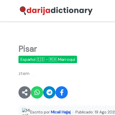
Ir
al
contenido
Pisar
Español 🇪🇸 - 🇲🇦 Marroquí
ztem
🔊
Escrito por
Micail Hajjaj
· Publicado:
19 Ago 202