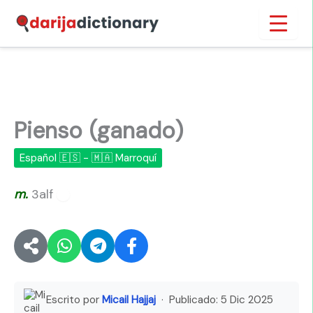
Ir
Inicio
›
Pienso (ganado)
al
contenido
Pienso (ganado)
Español 🇪🇸 - 🇲🇦 Marroquí
m.
3alf
🔊
Escrito por
Micail Hajjaj
· Publicado:
5 Dic 2025