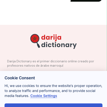
Darija Dictionary es el primer diccionario online creado por
profesores nativos de árabe marroquí
✉️
Contacto
Cookie Consent
📲
Redes Sociales
🤝🏼
Proponer palabras
Hi, we use cookies to ensure the website's proper operation,
to analyze traffic and performance, and to provide social
media features.
Cookie Settings
Legal
Cookies
Privacidad
Condiciones