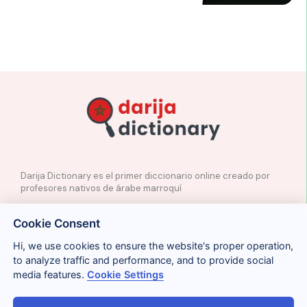
Darija Dictionary es el primer diccionario online creado por
profesores nativos de árabe marroquí
✉️
Contacto
Cookie Consent
📲
Redes Sociales
🤝🏼
Proponer palabras
Hi, we use cookies to ensure the website's proper operation,
to analyze traffic and performance, and to provide social
media features.
Cookie Settings
Legal
Cookies
Privacidad
Condiciones