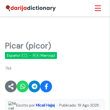
Ir
Inicio
›
Picar (picor)
al
contenido
Picar (picor)
Español 🇪🇸 - 🇲🇦 Marroquí
7kk
🔊
Escrito por
Micail Hajjaj
· Publicado:
19 Ago 2025