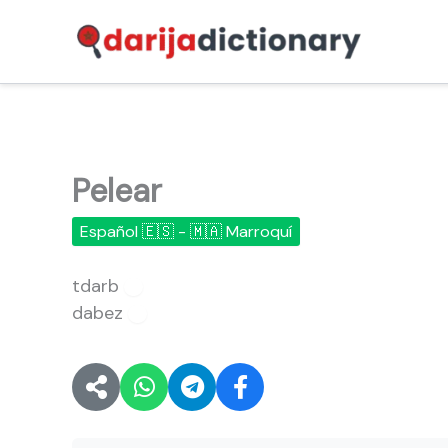
Ir
al
contenido
Pelear
Español 🇪🇸 - 🇲🇦 Marroquí
tdarb
🔊
dabez
🔊