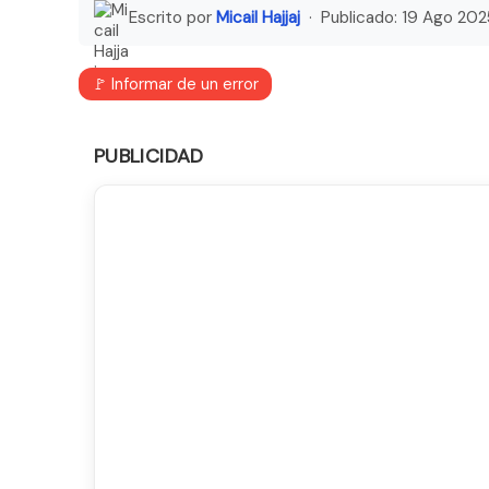
Escrito por
Micail Hajjaj
· Publicado:
19 Ago 202
🚩 Informar de un error
PUBLICIDAD