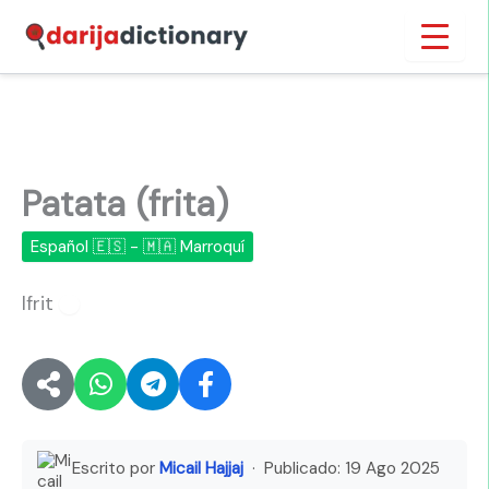
Ir
Inicio
›
Patata (frita)
al
contenido
Patata (frita)
Español 🇪🇸 - 🇲🇦 Marroquí
lfrit
🔊
Escrito por
Micail Hajjaj
· Publicado:
19 Ago 2025