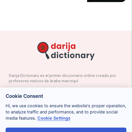
Darija Dictionary es el primer diccionario online creado por
profesores nativos de árabe marroquí
✉️
Contacto
Cookie Consent
📲
Redes Sociales
🤝🏼
Proponer palabras
Hi, we use cookies to ensure the website's proper operation,
to analyze traffic and performance, and to provide social
media features.
Cookie Settings
Legal
Cookies
Privacidad
Condiciones