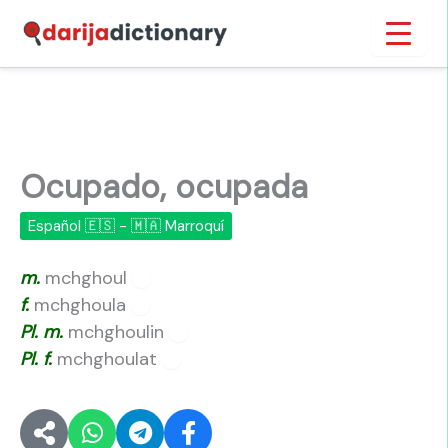
Ir
Inicio
›
Ocupado, ocupada
al
contenido
Ocupado, ocupada
Español 🇪🇸 - 🇲🇦 Marroquí
m.
mchghoul
🔊
f.
mchghoula
🔊
Pl.
m.
mchghoulin
🔊
Pl.
f.
mchghoulat
🔊