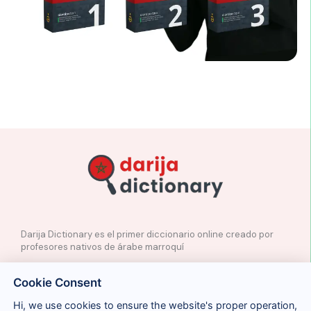
Darija Dictionary es el primer diccionario online creado por
profesores nativos de árabe marroquí
✉️
Contacto
Cookie Consent
📲
Redes Sociales
🤝🏼
Proponer palabras
Hi, we use cookies to ensure the website's proper operation,