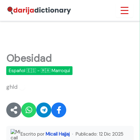
Ir
Inicio
›
Obesidad
al
contenido
Obesidad
Español 🇪🇸 - 🇲🇦 Marroquí
ghld
🔊
Escrito por
Micail Hajjaj
· Publicado:
12 Dic 2025