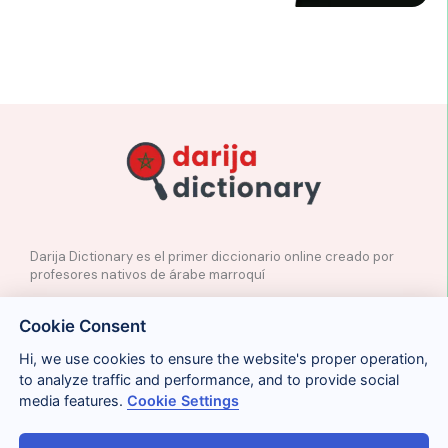
Darija Dictionary es el primer diccionario online creado por
profesores nativos de árabe marroquí
✉️
Contacto
Cookie Consent
📲
Redes Sociales
🤝🏼
Proponer palabras
Hi, we use cookies to ensure the website's proper operation,
to analyze traffic and performance, and to provide social
media features.
Cookie Settings
Legal
Cookies
Privacidad
Condiciones