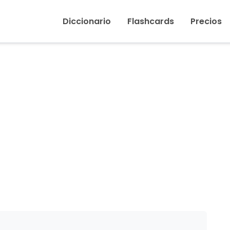
Inicio
›
Nuez (cuello)
Diccionario
Flashcards
Precios