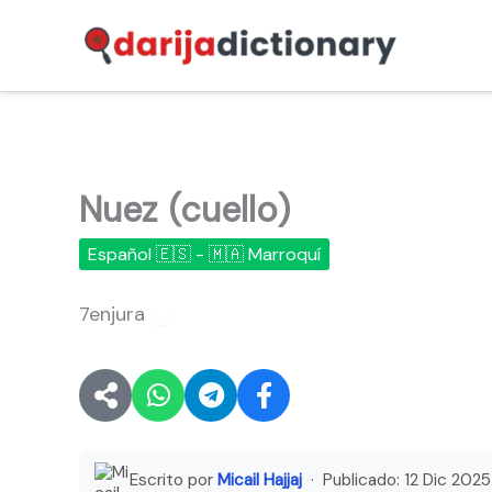
Ir
al
contenido
Nuez (cuello)
Español 🇪🇸 - 🇲🇦 Marroquí
7enjura
🔊
Escrito por
Micail Hajjaj
· Publicado:
12 Dic 2025