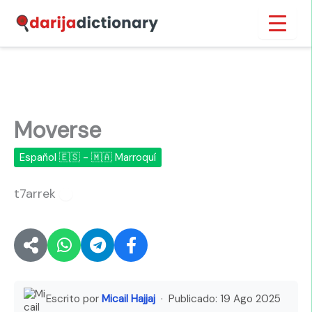
Ir
Inicio
›
Moverse
al
contenido
Moverse
Español 🇪🇸 - 🇲🇦 Marroquí
t7arrek
🔊
Escrito por
Micail Hajjaj
· Publicado:
19 Ago 2025