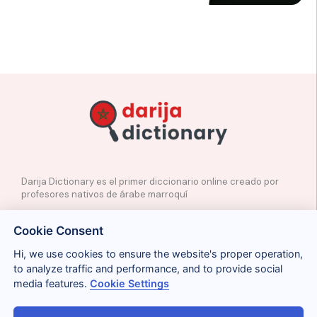
Darija Dictionary es el primer diccionario online creado por
profesores nativos de árabe marroquí
✉️
Contacto
Cookie Consent
📲
Redes Sociales
🤝🏼
Proponer palabras
Hi, we use cookies to ensure the website's proper operation,
to analyze traffic and performance, and to provide social
media features.
Cookie Settings
Legal
Cookies
Privacidad
Condiciones