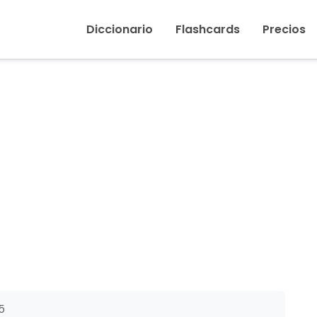
Inicio
›
Morder
Diccionario
Flashcards
Precios
5