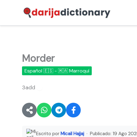
Ir
al
contenido
Morder
Español 🇪🇸 - 🇲🇦 Marroquí
3add
🔊
Escrito por
Micail Hajjaj
· Publicado:
19 Ago 202