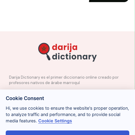
Darija Dictionary es el primer diccionario online creado por
profesores nativos de árabe marroquí
✉️
Contacto
Cookie Consent
📲
Redes Sociales
🤝🏼
Proponer palabras
Hi, we use cookies to ensure the website's proper operation,
to analyze traffic and performance, and to provide social
media features.
Cookie Settings
Legal
Cookies
Privacidad
Condiciones