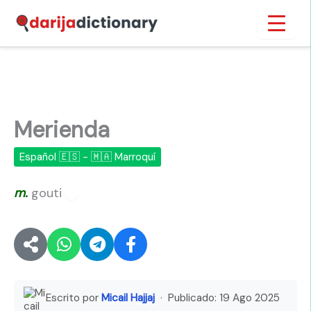
Ir
Inicio
›
Merienda
al
contenido
Merienda
Español 🇪🇸 - 🇲🇦 Marroquí
m.
gouti
🔊
Escrito por
Micail Hajjaj
· Publicado:
19 Ago 2025