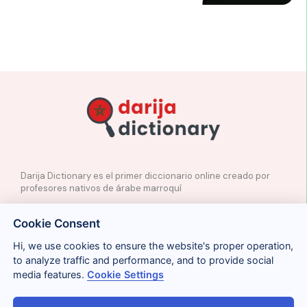
Darija Dictionary es el primer diccionario online creado por
profesores nativos de árabe marroquí
✉️
Contacto
Cookie Consent
📲
Redes Sociales
🤝🏼
Proponer palabras
Hi, we use cookies to ensure the website's proper operation,
to analyze traffic and performance, and to provide social
media features.
Cookie Settings
Legal
Cookies
Privacidad
Condiciones