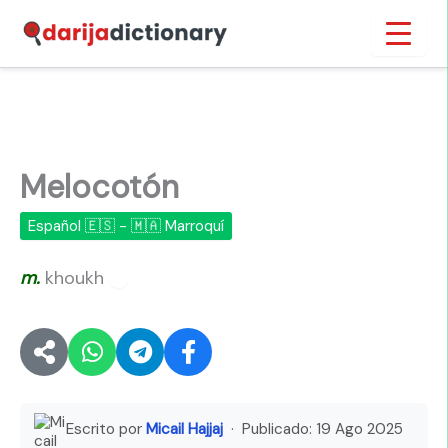
Ir
Inicio
›
Melocotón
al
contenido
Melocotón
Español 🇪🇸 - 🇲🇦 Marroquí
m.
khoukh
🔊
Escrito por
Micail Hajjaj
· Publicado:
19 Ago 2025