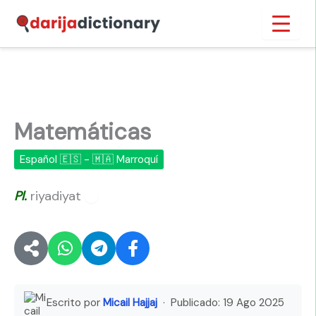
Ir
Inicio
›
Matemáticas
al
contenido
Matemáticas
Español 🇪🇸 - 🇲🇦 Marroquí
Pl.
riyadiyat
🔊
Escrito por
Micail Hajjaj
· Publicado:
19 Ago 2025