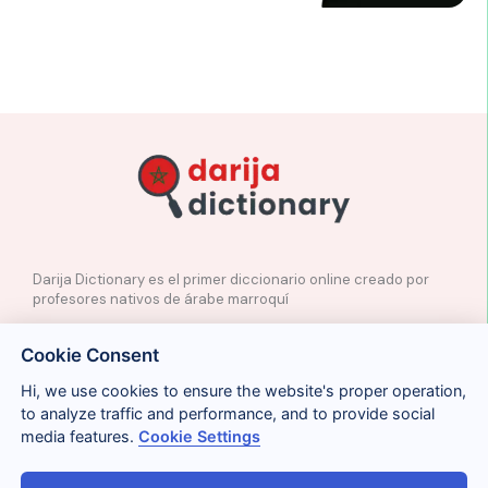
Darija Dictionary es el primer diccionario online creado por
profesores nativos de árabe marroquí
✉️
Contacto
Cookie Consent
📲
Redes Sociales
🤝🏼
Proponer palabras
Hi, we use cookies to ensure the website's proper operation,
to analyze traffic and performance, and to provide social
media features.
Cookie Settings
Legal
Cookies
Privacidad
Condiciones