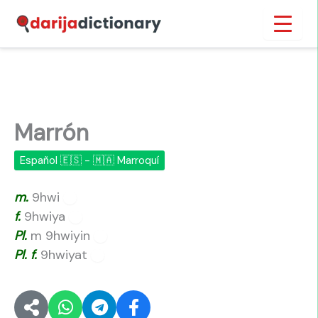
Ir
Inicio
›
Marrón
al
contenido
Marrón
Español 🇪🇸 - 🇲🇦 Marroquí
m.
9hwi
🔊
f.
9hwiya
🔊
Pl.
m 9hwiyin
🔊
Pl.
f.
9hwiyat
🔊