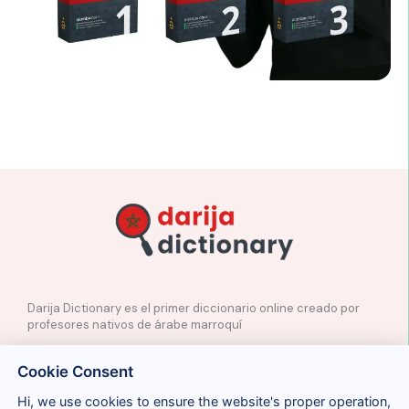
Darija Dictionary es el primer diccionario online creado por
profesores nativos de árabe marroquí
✉️
Contacto
Cookie Consent
📲
Redes Sociales
🤝🏼
Proponer palabras
Hi, we use cookies to ensure the website's proper operation,