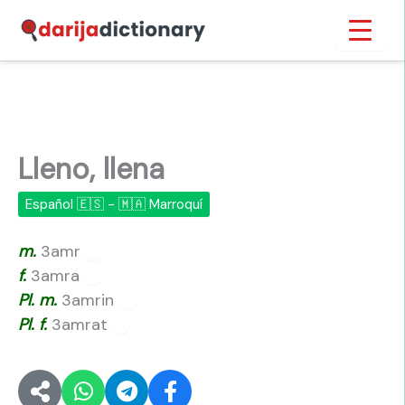
Ir
Inicio
›
Lleno, llena
al
contenido
Lleno, llena
Español 🇪🇸 - 🇲🇦 Marroquí
m.
3amr
🔊
f.
3amra
🔊
Pl.
m.
3amrin
🔊
Pl.
f.
3amrat
🔊