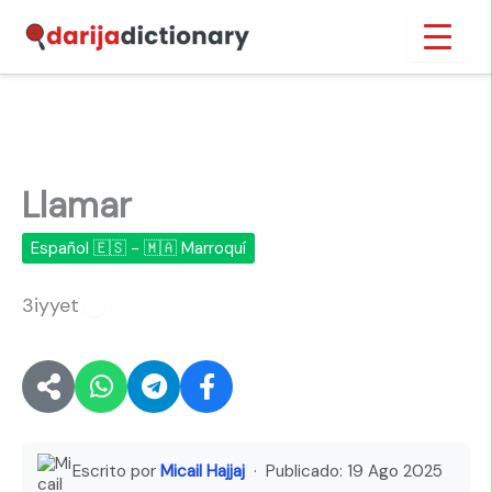
Ir
Inicio
›
Llamar
al
contenido
Llamar
Español 🇪🇸 - 🇲🇦 Marroquí
3iyyet
🔊
Escrito por
Micail Hajjaj
· Publicado:
19 Ago 2025