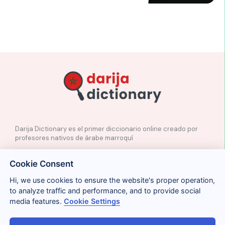
Darija Dictionary es el primer diccionario online creado por
profesores nativos de árabe marroquí
✉️
Contacto
Cookie Consent
📲
Redes Sociales
🤝🏼
Proponer palabras
Hi, we use cookies to ensure the website's proper operation,
to analyze traffic and performance, and to provide social
media features.
Cookie Settings
Legal
Cookies
Privacidad
Condiciones