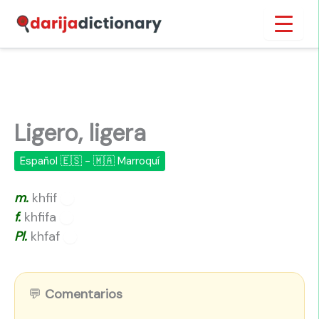
Ir
Inicio
›
Ligero, ligera
al
contenido
Ligero, ligera
Español 🇪🇸 - 🇲🇦 Marroquí
m.
khfif
🔊
f.
khfifa
🔊
Pl.
khfaf
🔊
💬
Comentarios