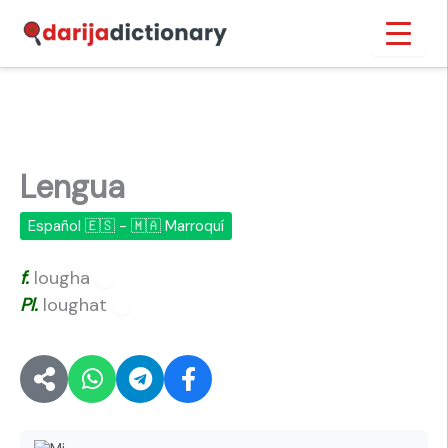
Ir
Inicio
›
Lengua
al
contenido
Lengua
Español 🇪🇸 - 🇲🇦 Marroquí
f.
lougha
🔊
Pl.
loughat
🔊