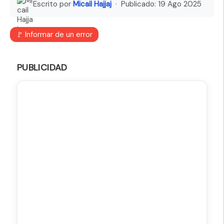
Escrito por
Micail Hajjaj
· Publicado:
19 Ago 2025
🚩 Informar de un error
PUBLICIDAD