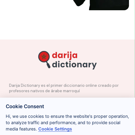
Darija Dictionary es el primer diccionario online creado por
profesores nativos de árabe marroquí
✉️
Contacto
Cookie Consent
📲
Redes Sociales
🤝🏼
Proponer palabras
Hi, we use cookies to ensure the website's proper operation,
to analyze traffic and performance, and to provide social
media features.
Cookie Settings