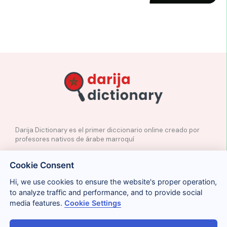
Darija Dictionary es el primer diccionario online creado por
profesores nativos de árabe marroquí
✉️
Contacto
Cookie Consent
📲
Redes Sociales
🤝🏼
Proponer palabras
Hi, we use cookies to ensure the website's proper operation,
to analyze traffic and performance, and to provide social
media features.
Cookie Settings
Legal
Cookies
Privacidad
Condiciones