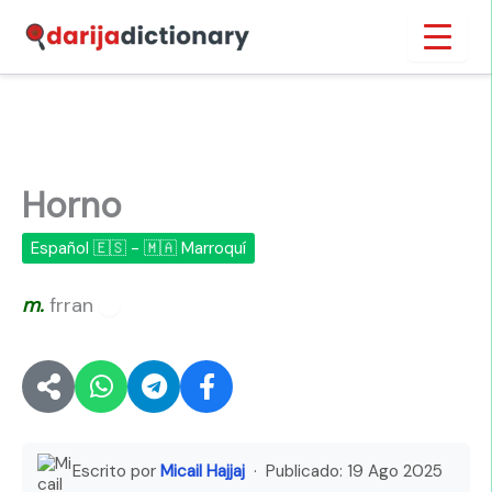
Ir
Inicio
›
Horno
al
contenido
Horno
Español 🇪🇸 - 🇲🇦 Marroquí
m.
frran
🔊
Escrito por
Micail Hajjaj
· Publicado:
19 Ago 2025