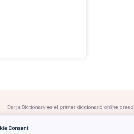
Darija Dictionary es el primer diccionario online cre
✉️
Contacto
kie Consent
📲
Redes Sociales