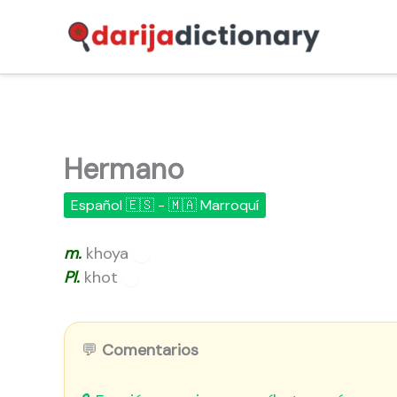
Ir
al
contenido
Hermano
Español 🇪🇸 - 🇲🇦 Marroquí
m.
khoya
🔊
Pl.
khot
🔊
💬
Comentarios