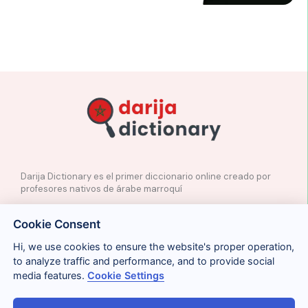
Darija Dictionary es el primer diccionario online creado por
profesores nativos de árabe marroquí
✉️
Contacto
Cookie Consent
📲
Redes Sociales
🤝🏼
Proponer palabras
Hi, we use cookies to ensure the website's proper operation,
to analyze traffic and performance, and to provide social
media features.
Cookie Settings
Legal
Cookies
Privacidad
Condiciones