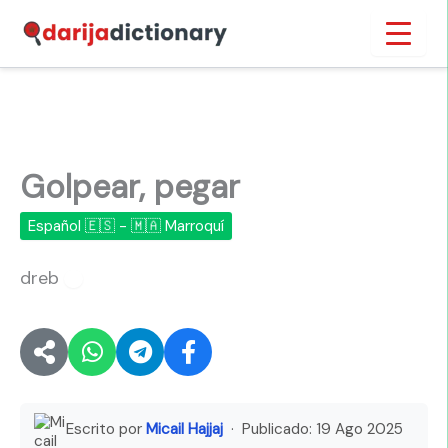
Ir
Inicio
›
Golpear, pegar
al
contenido
Golpear, pegar
Español 🇪🇸 - 🇲🇦 Marroquí
dreb
🔊
Escrito por
Micail Hajjaj
· Publicado:
19 Ago 2025