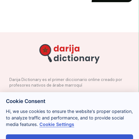
Darija Dictionary es el primer diccionario online creado por
profesores nativos de árabe marroquí
✉️
Contacto
Cookie Consent
📲
Redes Sociales
🤝🏼
Proponer palabras
Hi, we use cookies to ensure the website's proper operation,
to analyze traffic and performance, and to provide social
media features.
Cookie Settings
Legal
Cookies
Privacidad
Condiciones