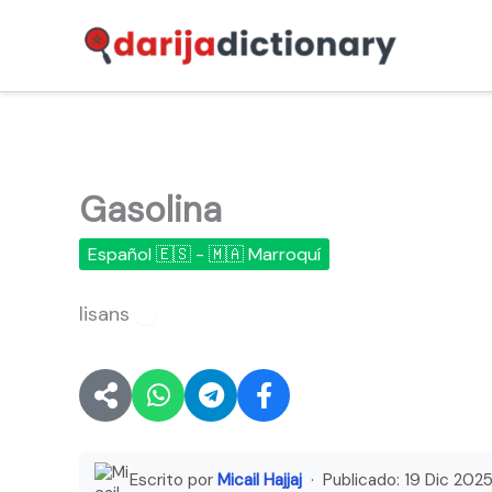
Ir
al
contenido
Gasolina
Español 🇪🇸 - 🇲🇦 Marroquí
lisans
🔊
Escrito por
Micail Hajjaj
· Publicado:
19 Dic 202