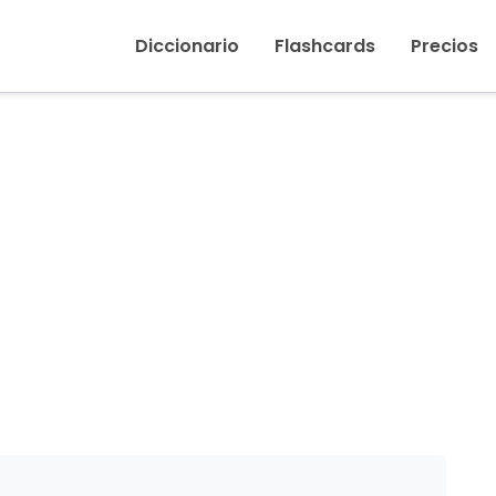
Inicio
›
Gasolina
Diccionario
Flashcards
Precios
5