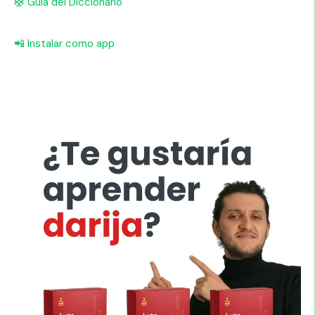
🛟 Guía del Diccionario
📲 Instalar como app