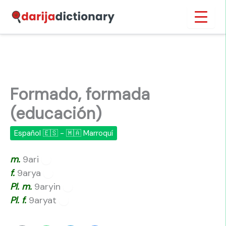
Ir
Inicio
›
Formado, formada (educación)
al
contenido
Formado, formada
(educación)
Español 🇪🇸 - 🇲🇦 Marroquí
m.
9ari
🔊
f.
9arya
🔊
Pl.
m.
9aryin
🔊
Pl.
f.
9aryat
🔊