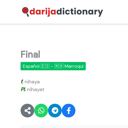
Ir
al
contenido
Final
Español 🇪🇸 - 🇲🇦 Marroquí
f.
nihaya
🔊
Pl.
nihayat
🔊