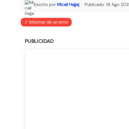
Escrito por
Micail Hajjaj
· Publicado:
19 Ago 202
🚩 Informar de un error
PUBLICIDAD