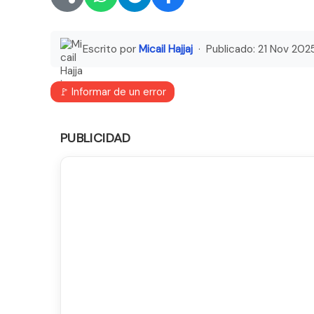
Escrito por
Micail Hajjaj
· Publicado:
21 Nov 202
🚩 Informar de un error
PUBLICIDAD