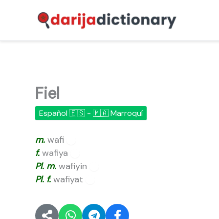
Ir
al
contenido
Fiel
Español 🇪🇸 - 🇲🇦 Marroquí
m.
wafi
🔊
f.
wafiya
🔊
Pl.
m.
wafiyin
🔊
Pl.
f.
wafiyat
🔊