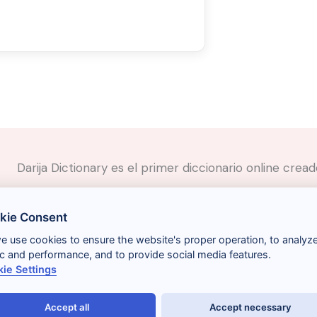
Darija Dictionary es el primer diccionario online cre
✉️
Contacto
kie Consent
📲
Redes Sociales
🤝🏼
Proponer palabras
we use cookies to ensure the website's proper operation, to analyz
fic and performance, and to provide social media features.
ie Settings
Accept all
Accept necessary
Términos y condiciones
Gestionar cookies