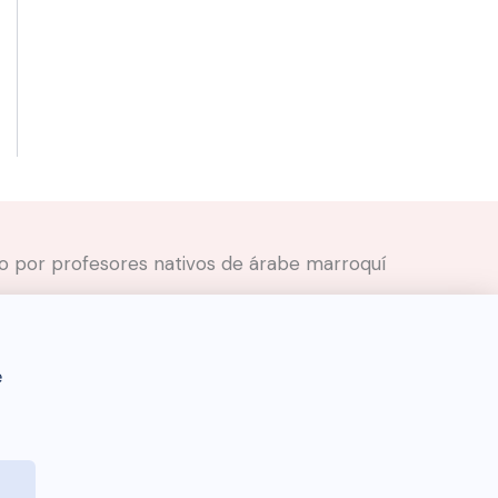
ado por profesores nativos de árabe marroquí
e
Darija Dictionary 🇲🇦 © 2026