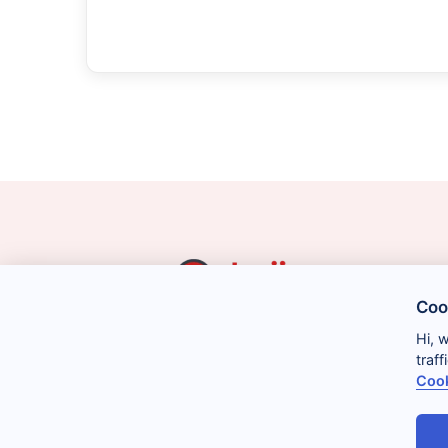
Coo
Hi, 
traf
Cook
Legal
Cookies
Privacidad
Condiciones