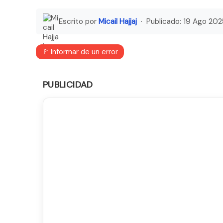
Escrito por
Micail Hajjaj
· Publicado:
19 Ago 202
🚩 Informar de un error
PUBLICIDAD