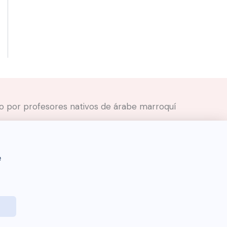
ado por profesores nativos de árabe marroquí
e
Darija Dictionary 🇲🇦 © 2026