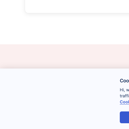
Coo
Hi, 
traf
Cook
Legal
Cookies
Privacidad
Condiciones