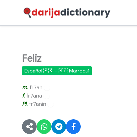
Ir
al
contenido
Feliz
Español 🇪🇸 - 🇲🇦 Marroquí
m.
fr7an
🔊
f.
fr7ana
🔊
Pl.
fr7anin
🔊