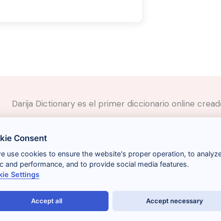
Darija Dictionary es el primer diccionario online cre
✉️
Contacto
kie Consent
📲
Redes Sociales
🤝🏼
Proponer palabras
we use cookies to ensure the website's proper operation, to analyz
fic and performance, and to provide social media features.
ie Settings
Accept all
Accept necessary
Términos y condiciones
Gestionar cookies