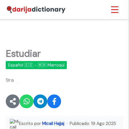
Ir
Inicio
›
Estudiar
al
contenido
Estudiar
Español 🇪🇸 - 🇲🇦 Marroquí
9ra
🔊
Escrito por
Micail Hajjaj
· Publicado:
19 Ago 2025