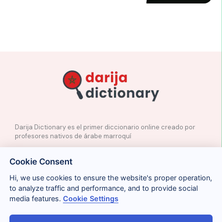
Darija Dictionary es el primer diccionario online creado por
profesores nativos de árabe marroquí
✉️
Contacto
Cookie Consent
📲
Redes Sociales
🤝🏼
Proponer palabras
Hi, we use cookies to ensure the website's proper operation,
to analyze traffic and performance, and to provide social
media features.
Cookie Settings
Legal
Cookies
Privacidad
Condiciones